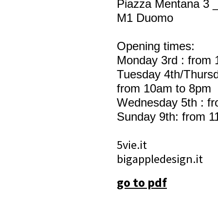
Piazza Mentana 3 _
M1 Duomo
Opening times:
Monday 3rd : from
Tuesday 4th/Thursd
from 10am to 8pm
Wednesday 5th : f
Sunday 9th: from 1
5vie.it
bigappledesign.it
go to pdf