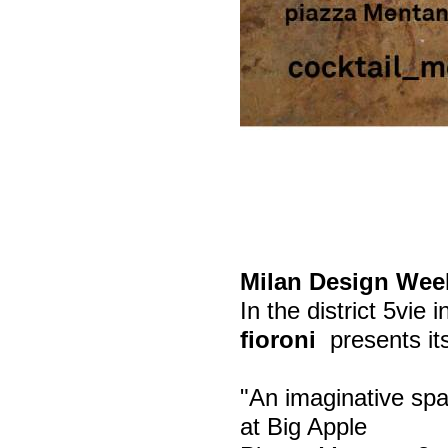
Milan Design Wee
In the district 5vie 
fioroni
presents it
"An imaginative sp
at Big Apple