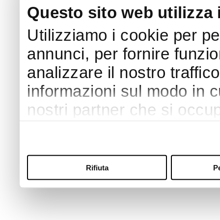
Questo sito web utilizza 
Utilizziamo i cookie per p
annunci, per fornire funzio
analizzare il nostro traffic
informazioni sul modo in cui
nostri partner che si occup
pubblicità e social media,
con altre informazioni che
raccolto dal suo utilizzo de
Rifiuta
P