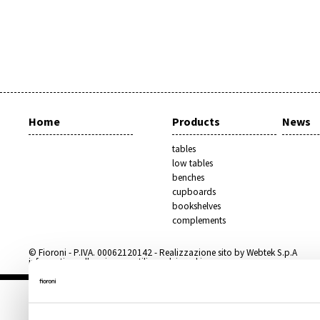
Home
Products
News
tables
low tables
benches
cupboards
bookshelves
complements
© Fioroni - P.IVA. 00062120142 -
Realizzazione sito by Webtek S.p.A
informativa sulla privacy e utilizzo dei cookie